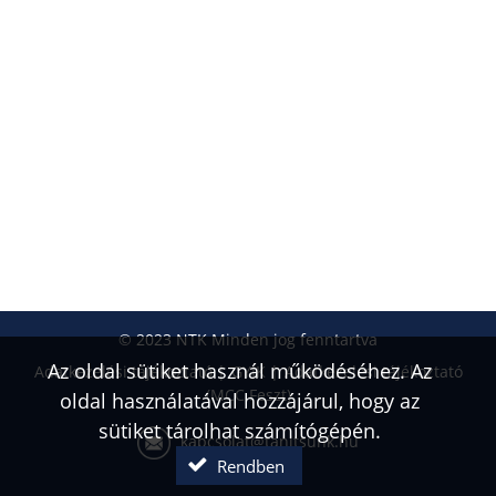
© 2023 NTK Minden jog fenntartva
Az oldal sütiket használ működéséhez. Az
Adatkezelési tájékoztató
GYIK
Adatkezelési tájékoztató
(MCC Feszt)
oldal használatával hozzájárul, hogy az
sütiket tárolhat számítógépén.
kapcsolat@tanitsunk.hu
Rendben