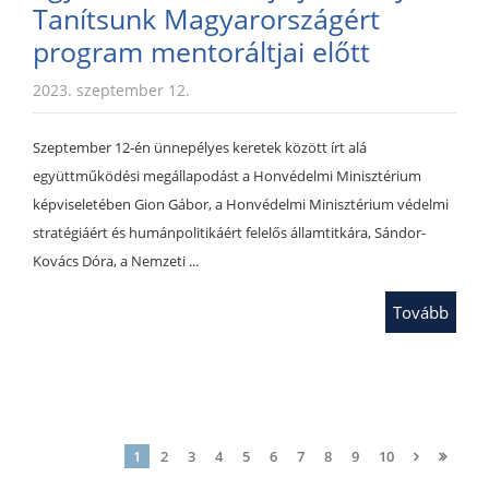
Tanítsunk Magyarországért
program mentoráltjai előtt
2023. szeptember 12.
Szeptember 12-én ünnepélyes keretek között írt alá
együttműködési megállapodást a Honvédelmi Minisztérium
képviseletében Gion Gábor, a Honvédelmi Minisztérium védelmi
stratégiáért és humánpolitikáért felelős államtitkára, Sándor-
Kovács Dóra, a Nemzeti ...
Tovább
1
2
3
4
5
6
7
8
9
10