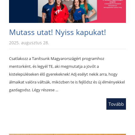
Mutass utat! Nyiss kapukat!
2025. augusztus 28.
Csatlakozz a Tanítsunk Magyarországért programhoz
mentorként, és legyél TE, aki megmutatja a jövőt a
kistelepüléseken élő gyerekeknek! Adj esélyt nekik arra, hogy
álmaikat valóra váltsák, miközben te is fejlődsz és új élményekkel
gazdagodsz. Légy részese ...
Tovább